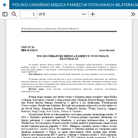
POLSKO-UKRAIŃSKI MIEJSCA PAMIĘCI W STOSUNKACH BILATERALN