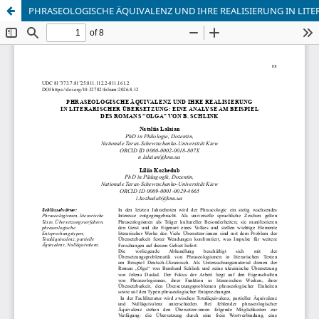
PHRASEOLOGISCHE ÄQUIVALENZ UND IHRE REALISIERUNG IN LITER