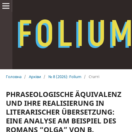
Головна
/
Архіви
/
№ 8 (2026): Folium
/
Статті
PHRASEOLOGISCHE ÄQUIVALENZ
UND IHRE REALISIERUNG IN
LITERARISCHER ÜBERSETZUNG:
EINE ANALYSE AM BEISPIEL DES
ROMANS “OLGA” VON B.