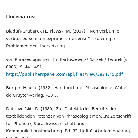
Посилання
Biaduń-Grabarek H., Pławski M. (2007). „Non verbum e
verbo, sed sensum exprimere de sensu“ – zu einigen
Problemen der Übersetzung
von Phraseologismen. In: Bartoszewicz/ Szczęk / Tworek (s.
0006). S. 441–451.
https://publisherspanel.com/api/files/view/2834515.pdf
Burger, H. u. a. (1982). Handbuch der Phraseologie. Walter
de Gruyter-Verlag. 433 S.
Dobrovol’skij, D. (1980). Zur Dialektik des Begriffs der
textbildenden Potenzen von Phraseologismen. In: Zeitschrift
für Phonetik, Sprachwissenschaft und
Kommunikationsforschung. Bd. 33. Heft 6. Akademie-Verlag.