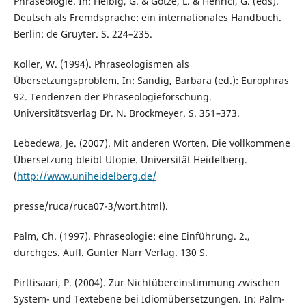
Phraseologie. In: Helbig, G. & Gotze, L. & Henrici, G. (eds).
Deutsch als Fremdsprache: ein internationales Handbuch.
Berlin: de Gruyter. S. 224–235.
Koller, W. (1994). Phraseologismen als
Übersetzungsproblem. In: Sandig, Barbara (ed.): Europhras
92. Tendenzen der Phraseologieforschung.
Universitätsverlag Dr. N. Brockmeyer. S. 351–373.
Lebedewa, Je. (2007). Mit anderen Worten. Die vollkommene
Übersetzung bleibt Utopie. Universität Heidelberg.
(
http://www.uniheidelberg.de/
presse/ruca/ruca07-3/wort.html).
Palm, Ch. (1997). Phraseologie: eine Einführung. 2.,
durchges. Aufl. Gunter Narr Verlag. 130 S.
Pirttisaari, P. (2004). Zur Nichtübereinstimmung zwischen
System- und Textebene bei Idiomübersetzungen. In: Palm-