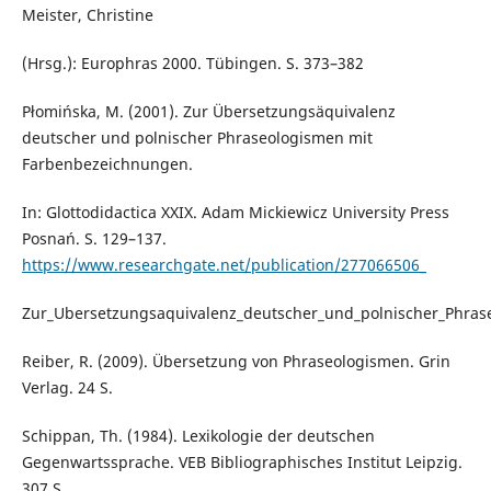
Meister, Christine
(Hrsg.): Europhras 2000. Tübingen. S. 373–382
Płomińska, M. (2001). Zur Übersetzungsäquivalenz
deutscher und polnischer Phraseologismen mit
Farbenbezeichnungen.
In: Glottodidactica XXIX. Adam Mickiewicz University Press
Posnań. S. 129–137.
https://www.researchgate.net/publication/277066506_
Zur_Ubersetzungsaquivalenz_deutscher_und_polnischer_Phra
Reiber, R. (2009). Übersetzung von Phraseologismen. Grin
Verlag. 24 S.
Schippan, Th. (1984). Lexikologie der deutschen
Gegenwartssprache. VEB Bibliographisches Institut Leipzig.
307 S.