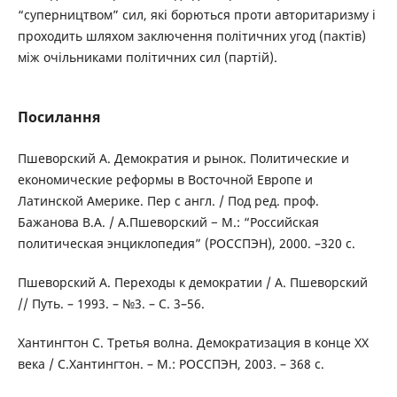
“суперництвом” сил, які борються проти авторитаризму і
проходить шляхом заключення політичних угод (пактів)
між очільниками політичних сил (партій).
Посилання
Пшеворский А. Демократия и рынок. Политические и
економические реформы в Восточной Европе и
Латинской Америке. Пер с англ. / Под ред. проф.
Бажанова В.А. / А.Пшеворский − М.: “Российская
политическая энциклопедия” (РОССПЭН), 2000. –320 с.
Пшеворский А. Переходы к демократии / А. Пшеворский
// Путь. – 1993. – №3. – С. 3–56.
Хантингтон С. Третья волна. Демократизация в конце ХХ
века / С.Хантингтон. – М.: РОССПЭН, 2003. – 368 с.