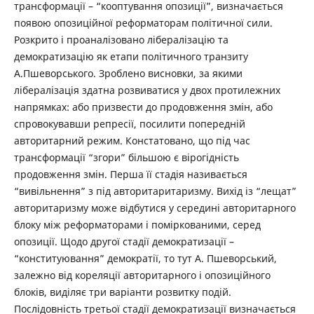
трансформації – “кооптування опозиції”, визначається
появою опозиційної реформаторам політичної сили.
Розкрито і проаналізовано лібералізацію та
демократизацію як етапи політичного транзиту
А.Пшеворського. Зроблено висновки, за якими
лібералізація здатна розвиватися у двох протилежних
напрямках: або призвести до продовження змін, або
спровокувавши репресії, посилити попередній
авторитарний режим. Констатовано, що під час
трансформації “згори” більшою є вірогідність
продовження змін. Перша її стадія називається
“вивільнення” з під авторитаритаризму. Вихід із “лещат”
авторитаризму може відбутися у середині авторитарного
блоку між реформаторами і поміркованими, серед
опозиції. Щодо другої стадії демократизації –
“конституювання” демократії, то тут А. Пшеворський,
залежно від кореляції авторитарного і опозиційного
блоків, виділяє три варіанти розвитку подій.
Послідовність третьої стадії демократизації визначається