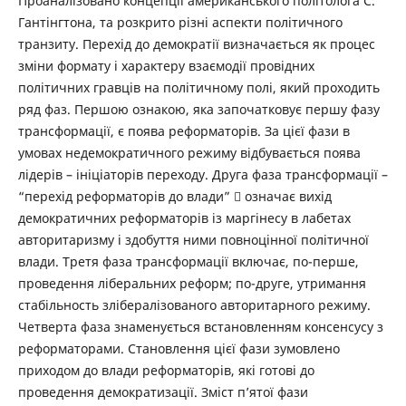
Проаналізовано концепції американського політолога С.
Гантінгтона, та розкрито різні аспекти політичного
транзиту. Перехід до демократії визначається як процес
зміни формату і характеру взаємодії провідних
політичних гравців на політичному полі, який проходить
ряд фаз. Першою ознакою, яка започатковує першу фазу
трансформації, є поява реформаторів. За цієї фази в
умовах недемократичного режиму відбувається поява
лідерів – ініціаторів переходу. Друга фаза трансформації –
“перехід реформаторів до влади”  означає вихід
демократичних реформаторів із маргінесу в лабетах
авторитаризму і здобуття ними повноцінної політичної
влади. Третя фаза трансформації включає, по-перше,
проведення ліберальних реформ; по-друге, утримання
стабільность злібералізованого авторитарного режиму.
Четверта фаза знаменується встановленням консенсусу з
реформаторами. Становлення цієї фази зумовлено
приходом до влади реформаторів, які готові до
проведення демократизації. Зміст п’ятої фази