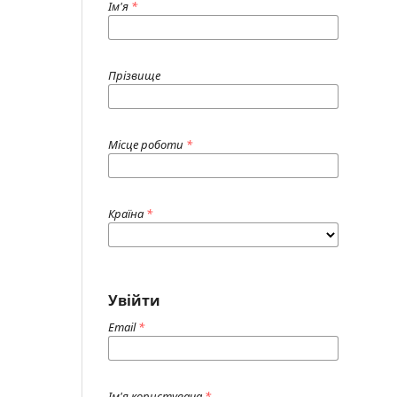
Ім'я
*
Прізвище
Місце роботи
*
Країна
*
Увійти
Email
*
Ім'я користувача
*