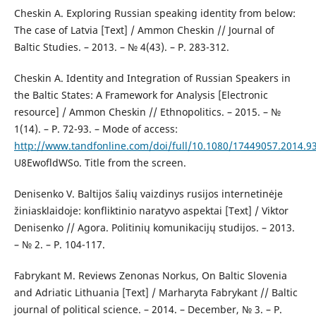
Cheskin A. Exploring Russian speaking identity from below:
The case of Latvia [Text] / Ammon Cheskin // Journal of
Baltic Studies. – 2013. – № 4(43). – Р. 283-312.
Cheskin A. Identity and Integration of Russian Speakers in
the Baltic States: A Framework for Analysis [Electronic
resource] / Ammon Cheskin // Ethnopolitics. – 2015. – №
1(14). – Р. 72-93. – Mode of access:
http://www.tandfonline.com/doi/full/10.1080/17449057.2014.9
U8EwofldWSo. Title from the screen.
Denisenko V. Baltijos šalių vaizdinys rusijos internetinėje
žiniasklaidoje: konfliktinio naratyvo aspektai [Text] / Viktor
Denisenko // Agora. Politinių komunikacijų studijos. – 2013.
– № 2. – Р. 104-117.
Fabrykant M. Reviews Zenonas Norkus, On Baltic Slovenia
and Adriatic Lithuania [Text] / Marharyta Fabrykant // Baltic
journal of political science. – 2014. – December, № 3. – Р.