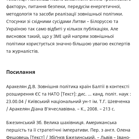
фактору», питання безпеки, передусім енергетичної,
методологія та засоби реалізації зовнішньої політики.
Стосунки зі східними сусідами Литви – Білоруссю та
Україною так само відбиті у кількох публікаціях. Але
висновок такий, що у ЗМІ цей напрям зовнішньої
політики користується значно більшою увагою експертів
та журналістів.
Посилання
Аракелян Д.В. Зовнішня політика країн Балтії в контексті
розширення ЄС та НАТО [Текст]: дис. ... канд. політ. наук :
23.00.04 / Київський національний ун-т ім. Т.Г. Шевченка
/ Аракелян Діана В’ячеславівна. – К., 2008. – 213 с.
Бжезинський Зб. Велика шахівниця. Американська
першість та її стратегічні імперативи. Пер. з англ. Олена
Фешовець [Текст] / Збіґнєв Бжезинський. – Львів – Івано-