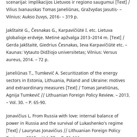
scenarijai: implikacijos Lietuvos ir regiono saugumui [Text] /
Vilius Ivanauskas Tomas Janeliūnas, Gražvydas Jasutis- –
Vilnius: Aukso žuvys, 2016- – 319 p.
Jakštaitė G., Česnakas G., Karpavičiūtė I. etc. Lietuva
globalioje erdvėje. Metinė apžvalga 2013–2014 m. [Text] /
Gerda Jakštaitė, Giedrius Česnakas, Ieva Karpavičiūtė etc. –
Kaunas: Vytauto Didžiojo universitetas; Vilnius: Versus
aureus, 2014. – 72 p.
Janeliūnas T., Tumkevič A. Securitization of the energy
sectors in Estonia, Lithuania, Poland and Ukraine: motives
and extraordinary measures [Text] / Tomas Janeliūnas,
Agnija Tumkevič // Lithuanian Foreign Policy Review. – 2013.
– Vol. 30. – Р. 65-90.
Jonavičius L. From Russia with love: internal balance of
power in Russia and the survival of Lukashenko’s regime
[Text] / Laurynas Jonavičius // Lithuanian Foreign Policy