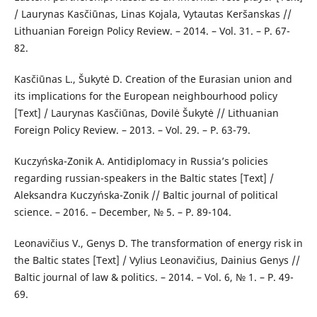
/ Laurynas Kasčiūnas, Linas Kojala, Vytautas Keršanskas //
Lithuanian Foreign Policy Review. – 2014. – Vol. 31. – Р. 67-
82.
Kasčiūnas L., Šukytė D. Creation of the Eurasian union and
its implications for the European neighbourhood policy
[Text] / Laurynas Kasčiūnas, Dovilė Šukytė // Lithuanian
Foreign Policy Review. – 2013. – Vol. 29. – Р. 63-79.
Kuczyńska-Zonik А. Antidiplomacy in Russia’s policies
regarding russian-speakers in the Baltic states [Text] /
Аleksandra Kuczyńska-Zonik // Baltic journal of political
science. – 2016. – December, № 5. – Р. 89-104.
Leonavičius V., Genys D. The transformation of energy risk in
the Baltic states [Text] / Vylius Leonavičius, Dainius Genys //
Baltic journal of law & politics. – 2014. – Vol. 6, № 1. – Р. 49-
69.