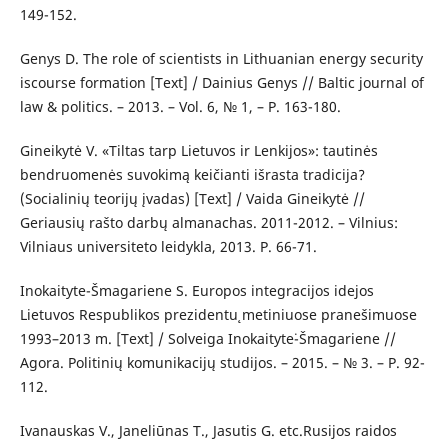
149-152.
Genys D. The role of scientists in Lithuanian energy security
iscourse formation [Text] / Dainius Genys // Baltic journal of
law & politics. – 2013. – Vol. 6, № 1, – Р. 163-180.
Gineikytė V. «Tiltas tarp Lietuvos ir Lenkijos»: tautinės
bendruomenės suvokimą keičianti išrasta tradicija?
(Socialinių teorijų įvadas) [Text] / Vaida Gineikytė //
Geriausių rašto darbų almanachas. 2011-2012. – Vilnius:
Vilniaus universiteto leidykla, 2013. P. 66-71.
Inokaityte-Šmagariene S. Europos integracijos idejos
Lietuvos Respublikos prezidentu˛ metiniuose pranešimuose
1993–2013 m. [Text] / Solveiga Inokaityte˙-Šmagariene //
Agora. Politinių komunikacijų studijos. – 2015. – № 3. – Р. 92-
112.
Ivanauskas V., Janeliūnas T., Jasutis G. etc.Rusijos raidos