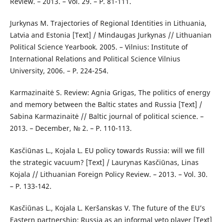
Review. – 2013. – Vol. 29. – Р. 81-111.
Jurkynas М. Trajectories of Regional Identities in Lithuania,
Latvia and Estonia [Text] / Mindaugas Jurkynas // Lithuanian
Political Science Yearbook. 2005. – Vilnius: Institute of
International Relations and Political Science Vilnius
University, 2006. – Р. 224-254.
Karmazinaitė S. Review: Agnia Grigas, The politics of energy
and memory between the Baltic states and Russia [Text] /
Sabina Karmazinaitė // Baltic journal of political science. –
2013. – December, № 2. – Р. 110-113.
Kasčiūnas L., Kojala L. EU policy towards Russia: will we fill
the strategic vacuum? [Text] / Laurynas Kasčiūnas, Linas
Kojala // Lithuanian Foreign Policy Review. – 2013. – Vol. 30.
– Р. 133-142.
Kasčiūnas L., Kojala L. Keršanskas V. The future of the EU’s
Eastern partnership: Russia as an informal veto player [Text]