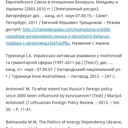
Европейского Союза в отношении Беларуси, Молдовы и
Украины (2003-2010 гг.) [Электронный ресурс].
Автореферат дис. …канд. ист. наук 07.00.15.– Санкт-
Петербург, 2011 / Евгений Юрьевич Трещенков. – Режим
доступf:
http://cheloveknauka.com/evolyutsiya-politiki-
sosedstva-evropeyskogo-soyuza-v-otnoshenii-belarusi-
moldovy-i-ukrainy#ixzz5I41vuP8u
. Название с экрана.
Туряниця І.А. Українсько-литовські взаємини у політичній
та гуманітарній сферах (1991-2011 рр.) [Текст]: дис. ...
канд. іст. наук : 07.00.01 / Ужгородський національний ун-
т / Туряниця Інна Анатоліївна. – Ужгород, 2012. – 247 с.
Antonovič M. To what extent has Russia’s foreign policy
since 2000 been influenced by eurasianism? [Text] / Marijuš
Antonovič // Lithuanian Foreign Policy Review. – 2013. – Vol.
30. – Р. 11-41.
Balmaceda M.M. The Politics of energy Dependency Ukraine,