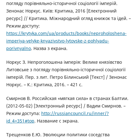
погляду порівняльно-історичної соціології імперій.
Зенонас Норкус. Київ: Критика, 2016 [Електронний
ресурс] // Критика. Міжнародний огляд книжок та ідей. –
Режим доступу:
https://krytyka.com/ua/products/books/neproholoshena-
imperiya-velyke-knyazivstvo-lytovske-z-pohlyadu-
porivnyalno
. Назва з екрана.
Норкус З. Непроголошена імперія: Велике князівство
Литовське з погляду порівняльно-історичної соціології
імперій. Пер. з лит. Петро Білинський [Текст] / Зенонас
Норкус. – К.: Критика, 2016. – 421 с.
Смирнов В. Российская «мягкая сила» в странах Балтии.
(2012-05-02) [Электронный ресурс] / Вадим Смирнов. –
Режим доступа:
http://russiancouncil.ru/inner/?
id_4=351#top
. Название с экрана.
Трещенков Е.Ю. Эволюции политики соседства