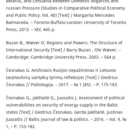
Belarus, and Lithuania between Domestic oligarchs and
russian Pressure (Studies in Comparative Political Economy
and Public Policy. Vol. 40) [Text] / Margarita Mercedes
Balmaceda. – Toronto-Buffalo-London: University of Toronto
Press, 2013. – XIV, 445 p.
Buzan B., Wæver O. Regions and Powers: The Structure of
International Security [Text] / Barry Buzan , Ole Wæver. –
Cambridge: Cambridge University Press, 2003. – 564 р.
Česnakas G. Amžinasis Rusijos nepažinimas ir Lietuvos
tarptautinių santykių tyrimų refleksijos [Text] / Giedrius
Česnakas // Politologija. – 2017. – № 1 (85). – Р. 175-183.
Česnakas G., Jakštaitė G., Juozaitis J. Assessment of political
vulnerabilities on security of energy supply in the Baltic
states [Text] / Giedrius Česnakas, Gerda Jakštaitė, Justinas
Juozaitis // Baltic journal of law & politics. – 2016. – Vol. 9, №
1, – Р. 153-182.