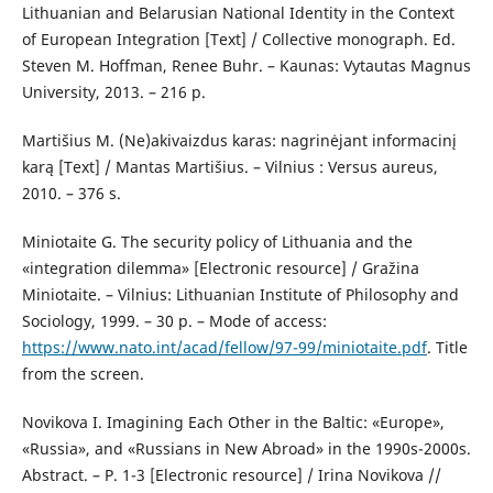
Lithuanian and Belarusian National Identity in the Context
of European Integration [Text] / Collective monograph. Ed.
Steven M. Hoffman, Renee Buhr. – Kaunas: Vytautas Magnus
University, 2013. – 216 p.
Martišius M. (Ne)akivaizdus karas: nagrinėjant informacinį
karą [Text] / Mantas Martišius. – Vilnius : Versus aureus,
2010. – 376 s.
Miniotaite G. The security policy of Lithuania and the
«integration dilemma» [Electronic resource] / Gražina
Miniotaite. – Vilnius: Lithuanian Institute of Philosophy and
Sociology, 1999. – 30 р. – Mode of access:
https://www.nato.int/acad/fellow/97-99/miniotaite.pdf
. Title
from the screen.
Novikova I. Imagining Each Other in the Baltic: «Europe»,
«Russia», and «Russians in New Abroad» in the 1990s-2000s.
Abstract. – Р. 1-3 [Electronic resource] / Irina Novikova //