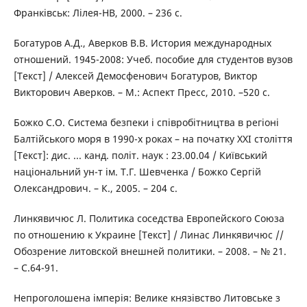
Франківськ: Лілея-НВ, 2000. – 236 с.
Богатуров А.Д., Аверков В.В. История международных
отношений. 1945-2008: Учеб. пособие для студентов вузов
[Текст] / Алексей Демосфенович Богатуров, Виктор
Викторович Аверков. – М.: Аспект Пресс, 2010. –520 с.
Божко С.О. Система безпеки і співробітництва в регіоні
Балтійського моря в 1990-х роках – на початку ХХІ століття
[Текст]: дис. ... канд. політ. наук : 23.00.04 / Київський
національний ун-т ім. Т.Г. Шевченка / Божко Сергій
Олександрович. – К., 2005. – 204 с.
Линкявичюс Л. Политика соседства Европейского Союза
по отношению к Украине [Текст] / Линас Линкявичюс //
Обозрение литовской внешней политики. – 2008. – № 21.
– С.64-91.
Непроголошена імперія: Велике князівство Литовське з