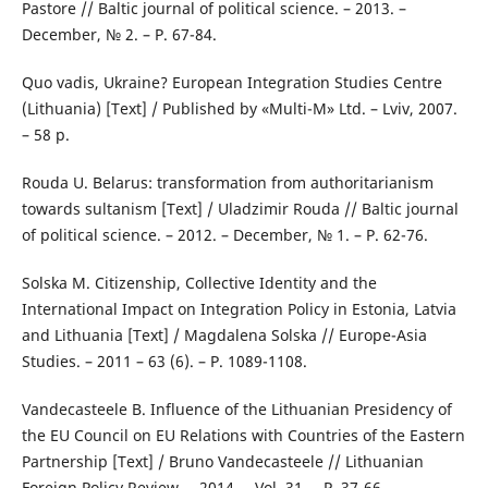
Pastore // Baltic journal of political science. – 2013. –
December, № 2. – Р. 67-84.
Quo vadis, Ukraine? European Integration Studies Centre
(Lithuania) [Text] / Published by «Multi-M» Ltd. – Lviv, 2007.
– 58 р.
Rouda U. Belarus: transformation from authoritarianism
towards sultanism [Text] / Uladzimir Rouda // Baltic journal
of political science. – 2012. – December, № 1. – Р. 62-76.
Solska M. Citizenship, Collective Identity and the
International Impact on Integration Policy in Estonia, Latvia
and Lithuania [Text] / Magdalena Solska // Europe-Asia
Studies. – 2011 – 63 (6). – Р. 1089-1108.
Vandecasteele B. Influence of the Lithuanian Presidency of
the EU Council on EU Relations with Countries of the Eastern
Partnership [Text] / Bruno Vandecasteele // Lithuanian
Foreign Policy Review. – 2014. – Vol. 31. – Р. 37-66.