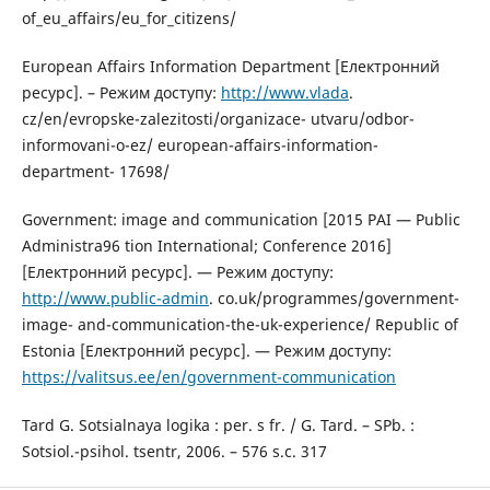
of_eu_affairs/eu_for_citizens/
European Affairs Information Department [Електронний
ресурс]. – Режим доступу:
http://www.vlada
.
cz/en/evropske-zalezitosti/organizace- utvaru/odbor-
informovani-o-ez/ european-affairs-information-
department- 17698/
Government: image and communication [2015 PAI — Public
Administra96 tion International; Conference 2016]
[Електронний ресурс]. — Режим доступу:
http://www.public-admin
. co.uk/programmes/government-
image- and-communication-the-uk-experience/ Republic of
Estonia [Електронний ресурс]. — Режим доступу:
https://valitsus.ee/en/government-communication
Tard G. Sotsialnaya logika : per. s fr. / G. Tard. – SPb. :
Sotsiol.-psihol. tsentr, 2006. – 576 s.с. 317