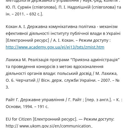
Методологія державного управління / наук.-ред. колегія :
Ю. П. Сурмін (співголова), П. І. Надолішній (співголова) та
ін. – 2011. – 692 с.].
Кохан А. І. Державна комунікативна політика - механізм
ефективної діяльності інституту публічної влади в Україні
[Електронний ресурс] / А. І. Кохан. – Режим доступу :
http://www.academy.gov.ua/ej/ej13/txts/zmist.htm
Лахижа М. Реалізація програми “Приязна адміністрація”
та проведення конкурсів з метою вдосконалення
діяльності органів влади: польський досвід / М. Лахижа,
О. 6. Черчатий // Вісн. держ. служби України. – 2007. – №
3.
Райт Г. Державне управління / Г. Райт ; [пер. з англ.]. – К. :
Основи, 1994. – 191 с.
EU for Citizen [Електронний ресурс]. — Режим доступу:
http:// www.ukom.gov.si/en/communication_