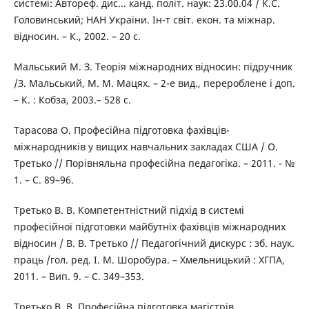
системі: Автореф. дис... канд. політ. наук: 23.00.04 / К.С.
Головинський; НАН України. Ін-т світ. екон. та міжнар.
відносин. – К., 2002. – 20 с.
Мальський М. З. Теорія міжнародних відносин: підручник
/З. Мальський, М. М. Мацях. – 2-е вид., перероблене і доп.
– К. : Кобза, 2003.– 528 с.
Тарасова О. Професійна підготовка фахівців-
міжнародників у вищих навчальних закладах США / О.
Третько // Порівняльна професійна педагогіка. – 2011. - №
1. – С. 89–96.
Третько В. В. Компетентністний підхід в системі
професійної підготовки майбутніх фахівців міжнародних
відносин / В. В. Третько // Педагогічний дискурс : зб. наук.
праць /гол. ред. І. М. Шоробура. – Хмельницький : ХГПА,
2011. – Вип. 9. – С. 349–353.
Третько В. В. Професійна підготовка магістрів