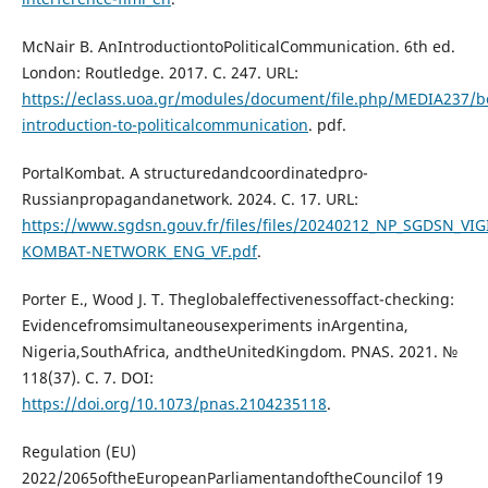
McNair B. AnIntroductiontoPoliticalCommunication. 6th ed.
London: Routledge. 2017. С. 247. URL:
https://eclass.uoa.gr/modules/document/file.php/MEDIA237/b
introduction-to-politicalcommunication
. pdf.
PortalKombat. A structuredandcoordinatedpro-
Russianpropagandanetwork. 2024. C. 17. URL:
https://www.sgdsn.gouv.fr/files/files/20240212_NP_SGDSN_V
KOMBAT-NETWORK_ENG_VF.pdf
.
Porter E., Wood J. T. Theglobaleffectivenessoffact-checking:
Evidencefromsimultaneousexperiments inArgentina,
Nigeria,SouthAfrica, andtheUnitedKingdom. PNAS. 2021. №
118(37). С. 7. DOI:
https://doi.org/10.1073/pnas.2104235118
.
Regulation (EU)
2022/2065oftheEuropeanParliamentandoftheCouncilof 19