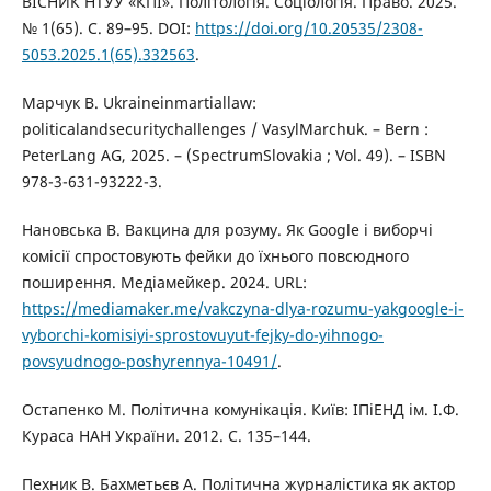
ВІСНИК НТУУ «КПІ». Політологія. Соціологія. Право. 2025.
№ 1(65). С. 89–95. DOI:
https://doi.org/10.20535/2308-
5053.2025.1(65).332563
.
Марчук В. Ukraineinmartiallaw:
politicalandsecuritychallenges / VasylMarchuk. – Bern :
PeterLang AG, 2025. – (SpectrumSlovakia ; Vol. 49). – ISBN
978-3-631-93222-3.
Нановська В. Вакцина для розуму. Як Google і виборчі
комісії спростовують фейки до їхнього повсюдного
поширення. Медіамейкер. 2024. URL:
https://mediamaker.me/vakczyna-dlya-rozumu-yakgoogle-i-
vyborchi-komisiyi-sprostovuyut-fejky-do-yihnogo-
povsyudnogo-poshyrennya-10491/
.
Остапенко М. Політична комунікація. Київ: ІПіЕНД ім. І.Ф.
Кураса НАН України. 2012. С. 135–144.
Пехник В. Бахметьєв А. Політична журналістика як актор