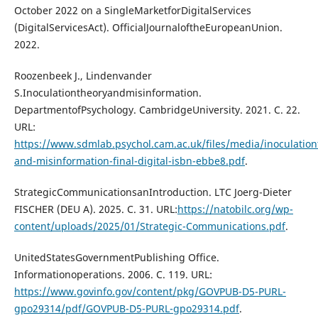
October 2022 on a SingleMarketforDigitalServices
(DigitalServicesAct). OfficialJournaloftheEuropeanUnion.
2022.
Roozenbeek J., Lindenvander
S.Inoculationtheoryandmisinformation.
DepartmentofPsychology. CambridgeUniversity. 2021. C. 22.
URL:
https://www.sdmlab.psychol.cam.ac.uk/files/media/inoculation
and-misinformation-final-digital-isbn-ebbe8.pdf
.
StrategicCommunicationsanIntroduction. LTC Joerg-Dieter
FISCHER (DEU A). 2025. C. 31. URL:
https://natobilc.org/wp-
content/uploads/2025/01/Strategic-Communications.pdf
.
UnitedStatesGovernmentPublishing Office.
Informationoperations. 2006. С. 119. URL:
https://www.govinfo.gov/content/pkg/GOVPUB-D5-PURL-
gpo29314/pdf/GOVPUB-D5-PURL-gpo29314.pdf
.