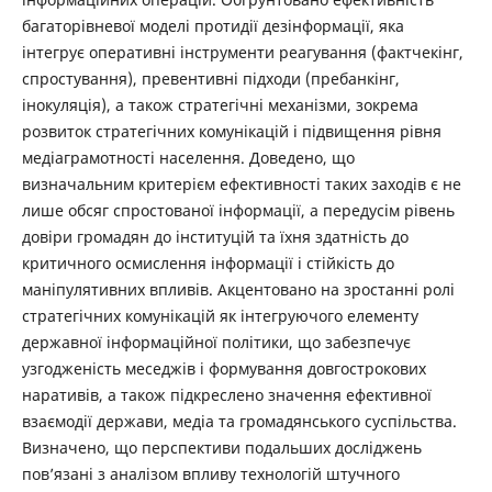
багаторівневої моделі протидії дезінформації, яка
інтегрує оперативні інструменти реагування (фактчекінг,
спростування), превентивні підходи (пребанкінг,
інокуляція), а також стратегічні механізми, зокрема
розвиток стратегічних комунікацій і підвищення рівня
медіаграмотності населення. Доведено, що
визначальним критерієм ефективності таких заходів є не
лише обсяг спростованої інформації, а передусім рівень
довіри громадян до інституцій та їхня здатність до
критичного осмислення інформації і стійкість до
маніпулятивних впливів. Акцентовано на зростанні ролі
стратегічних комунікацій як інтегруючого елементу
державної інформаційної політики, що забезпечує
узгодженість меседжів і формування довгострокових
наративів, а також підкреслено значення ефективної
взаємодії держави, медіа та громадянського суспільства.
Визначено, що перспективи подальших досліджень
пов’язані з аналізом впливу технологій штучного