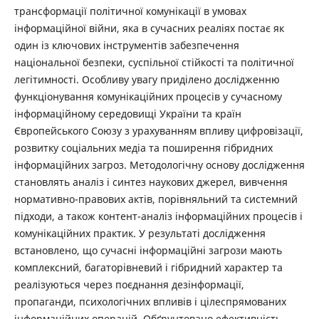
трансформації політичної комунікації в умовах
інформаційної війни, яка в сучасних реаліях постає як
один із ключових інструментів забезпечення
національної безпеки, суспільної стійкості та політичної
легітимності. Особливу увагу приділено дослідженню
функціонування комунікаційних процесів у сучасному
інформаційному середовищі України та країн
Європейського Союзу з урахуванням впливу цифровізації,
розвитку соціальних медіа та поширення гібридних
інформаційних загроз. Методологічну основу дослідження
становлять аналіз і синтез наукових джерел, вивчення
нормативно-правових актів, порівняльний та системний
підходи, а також контент-аналіз інформаційних процесів і
комунікаційних практик. У результаті дослідження
встановлено, що сучасні інформаційні загрози мають
комплексний, багаторівневий і гібридний характер та
реалізуються через поєднання дезінформації,
пропаганди, психологічних впливів і цілеспрямованих
інформаційних операцій. Обґрунтовано ефективність