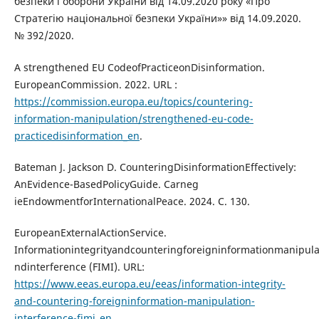
безпеки і оборони України від 14.09.2020 року «Про
Стратегію національної безпеки України»» від 14.09.2020.
№ 392/2020.
A strengthened EU CodeofPracticeonDisinformation.
EuropeanCommission. 2022. URL :
https://commission.europa.eu/topics/countering-
information-manipulation/strengthened-eu-code-
practicedisinformation_en
.
Bateman J. Jackson D. CounteringDisinformationEffectively:
AnEvidence-BasedPolicyGuide. Carneg
ieEndowmentforInternationalPeace. 2024. C. 130.
EuropeanExternalActionService.
Informationintegrityandcounteringforeigninformationmanipula
ndinterference (FIMI). URL:
https://www.eeas.europa.eu/eeas/information-integrity-
and-countering-foreigninformation-manipulation-
interference-fimi_en
.