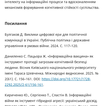
інтелекту на інформаційні процеси та вдосконаленням
механізмів формування когнітивної стійкості суспільства.
Посилання
Булгаков Д. Виклики цифрової ери для політичної
комунікації в Україні. Публічна політика і державне
управління в умовах війни. 2024. С. 117–120.
Даниленко С. Пацьора Ж. «Інформаційна вакцина» як
інструмент протидії загрозам когнітивній безпеці
людини. Вісник Київського національного університету
імені Тараса Шевченка. Міжнародні видносини. 2025. №
2(61). С. 156–161. DOI:
https://doi.org/10.17721/1728-
2292.2025/2-61/156-161
.
Кириченко Ю., Сергієнко Т., Сластін В. Інформаційні
війни як інстумент гібридної агресії: український досвід.