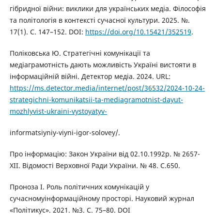
гібридної війни: виклики для українських медіа. Філософія
та політологія в контексті сучасної культури. 2025. №.
17(1). С. 147–152. DOI:
https://doi.org/10.15421/352519
.
Поліковська Ю. Стратегічні комунікації та
медіаграмотність дають можливість Україні вистояти в
інформаційній війні. Детектор медіа. 2024. URL:
https://ms.detector.media/internet/post/36532/2024-10-24-
strategichni-komunikatsii-ta-mediagramotnist-dayut-
mozhlyvist-ukraini-vystoyatyv-
informatsiyniy-viyni-igor-solovey/.
Про інформацію: Закон України від 02.10.1992р. № 2657-
XII. Відомості Верховної Ради України. № 48. С.650.
Проноза І. Роль політичних комунікацій у
сучасномуінформаційному просторі. Науковий журнал
«Політикус». 2021. №3. С. 75–80. DOI