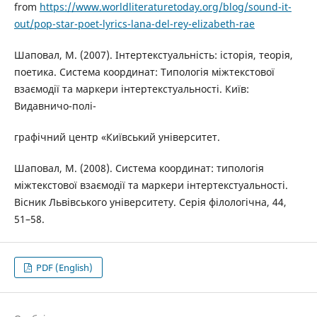
from
https://www.worldliteraturetoday.org/blog/sound-it-
out/pop-star-poet-lyrics-lana-del-rey-elizabeth-rae
Шаповал, М. (2007). Інтертекстуальність: історія, теорія,
поетика. Система координат: Типологія міжтекстової
взаємодії та маркери інтертекстуальності. Київ:
Видавничо-полі-
графічний центр «Київський університет.
Шаповал, М. (2008). Система координат: типологія
міжтекстової взаємодії та маркери інтертекстуальності.
Вісник Львівського університету. Серія філологічна, 44,
51–58.
PDF (English)