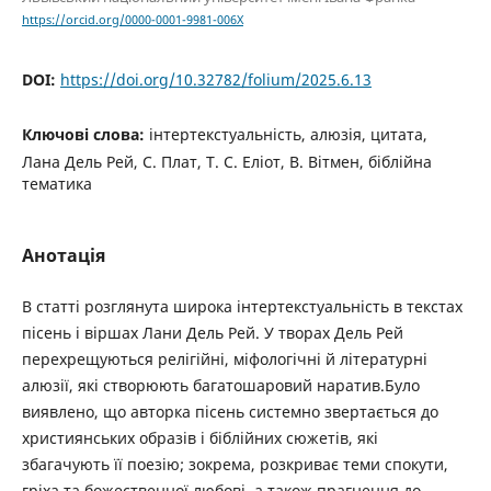
https://orcid.org/0000-0001-9981-006X
DOI:
https://doi.org/10.32782/folium/2025.6.13
Ключові слова:
інтертекстуальність, алюзія, цитата,
Лана Дель Рей, С. Плат, Т. С. Еліот, В. Вітмен, біблійна
тематика
Анотація
В статті розглянута широка інтертекстуальність в текстах
пісень і віршах Лани Дель Рей. У творах Дель Рей
перехрещуються релігійні, міфологічні й літературні
алюзії, які створюють багатошаровий наратив.Було
виявлено, що авторка пісень системно звертається до
християнських образів і біблійних сюжетів, які
збагачують її поезію; зокрема, розкриває теми спокути,
гріха та божественної любові, а також прагнення до