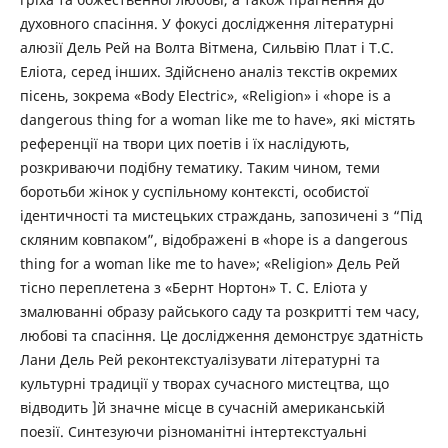
духовного спасіння. У фокусі дослідження літературні
алюзії Дель Рей на Волта Вітмена, Сильвію Плат і Т.С.
Еліота, серед інших. Здійснено аналіз текстів окремих
пісень, зокрема «Body Electric», «Religion» і «hope is a
dangerous thing for a woman like me to have», які містять
референції на твори цих поетів і їх наслідують,
розкриваючи подібну тематику. Таким чином, теми
боротьби жінок у суспільному контексті, особистої
ідентичності та мистецьких страждань, запозичені з “Під
скляним ковпаком”, відображені в «hope is a dangerous
thing for a woman like me to have»; «Religion» Дель Рей
тісно переплетена з «Бернт Нортон» Т. С. Еліота у
змалюванні образу райського саду та розкритті тем часу,
любові та спасіння. Це дослідження демонструє здатність
Лани Дель Рей реконтекстуалізувати літературні та
культурні традиції у творах сучасного мистецтва, що
відводить ]й значне місце в сучасній американській
поезії. Синтезуючи різноманітні інтертекстуальні