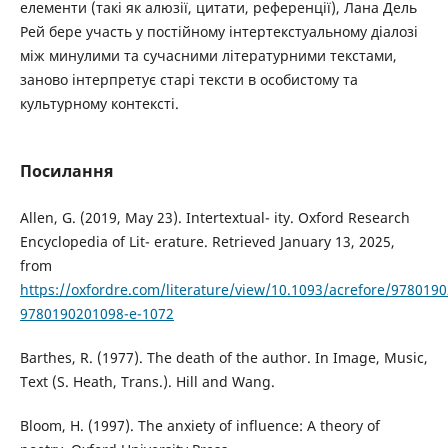
елементи (такі як алюзії, цитати, референції), Лана Дель
Рей бере участь у постійному інтертекстуальному діалозі
між минулими та сучасними літературними текстами,
заново інтерпретує старі тексти в особистому та
культурному контексті.
Посилання
Allen, G. (2019, May 23). Intertextual- ity. Oxford Research
Encyclopedia of Lit- erature. Retrieved January 13, 2025,
from
https://oxfordre.com/literature/view/10.1093/acrefore/978019
9780190201098-e-1072
Barthes, R. (1977). The death of the author. In Image, Music,
Text (S. Heath, Trans.). Hill and Wang.
Bloom, H. (1997). The anxiety of influence: A theory of