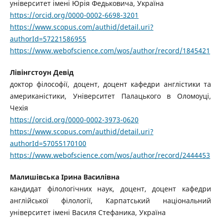
університет імені Юрія Федьковича, Україна
https://orcid.org/0000-0002-6698-3201
https://www.scopus.com/authid/detail.uri?
authorId=57221586955
https://www.webofscience.com/wos/author/record/1845421
Лівінгстоун Девід
доктор філософії, доцент, доцент кафедри англістики та
американістики, Університет Палацького в Оломоуці,
Чехія
https://orcid.org/0000-0002-3973-0620
https://www.scopus.com/authid/detail.uri?
authorId=57055170100
https://www.webofscience.com/wos/author/record/2444453
Малишівська Ірина Василівна
кандидат філологічних наук, доцент, доцент кафедри
англійської філології, Карпатський національний
університет імені Василя Стефаника, Україна