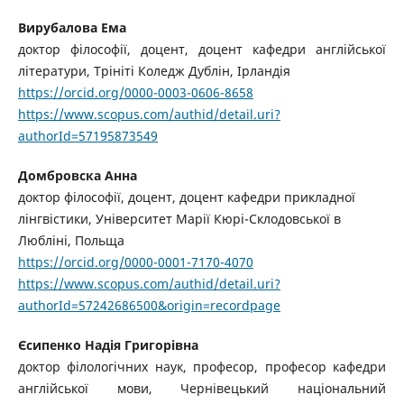
Вирубалова Ема
доктор філософії, доцент, доцент кафедри англійської
літератури, Трініті Коледж Дублін, Ірландія
https://orcid.org/0000-0003-
0606-8658
https://www.scopus.com/authid/detail.uri?
authorId=57195873549
Домбровска Анна
доктор філософії, доцент, доцент кафедри прикладної
лінгвістики, Університет Марії Кюрі-Склодовської в
Любліні, Польща
https://orcid.org/0000-0001-7170-4070
https://www.scopus.com/authid/detail.uri?
authorId=57242686500&origin=recordpage
Єсипенко Надія Григорівна
доктор філологічних наук, професор, професор кафедри
англійської мови, Чернівецький національний