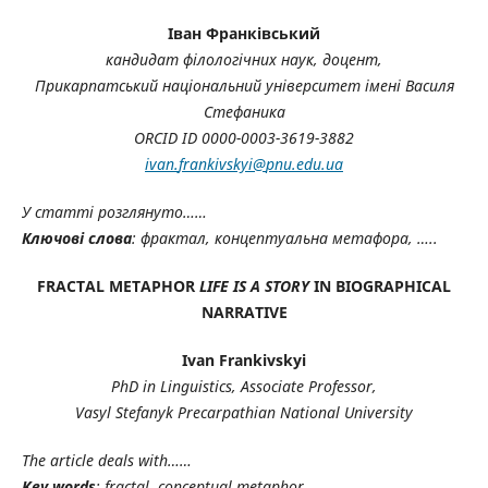
Іван Франківський
кандидат філологічних наук, доцент,
Прикарпатський національний університет імені Василя
Стефаника
ORCID ID 0000-0003-3619-3882
ivan
.
frankivskyi
@
pnu
.
edu
.
ua
У статті розглянуто……
Ключові слова
: фрактал, концептуальна метафора, …..
FRACTAL METAPHOR
LIFE IS A STORY
IN BIOGRAPHICAL
NARRATIVE
Ivan Frankivskyi
PhD in Linguistics, Associate Professor,
Vasyl
Stefanyk Precarpathian National University
The article deals with……
Key words
: fractal, conceptual metaphor, …
.