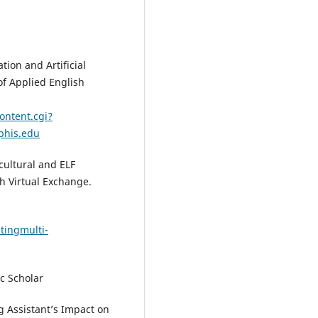
ion and Artificial
of Applied English
ontent.cgi?
phis.edu
rcultural and ELF
h Virtual Exchange.
tingmulti-
c Scholar
g Assistant’s Impact on