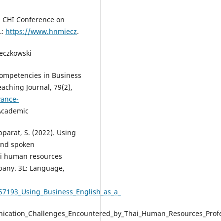
21 CHI Conference on
L:
https://www.hnmiecz
.
eczkowski
Competencies in Business
aching Journal, 79(2),
vance-
cademic
pparat, S. (2022). Using
 and spoken
ai human resources
pany. 3L: Language,
57193_Using_Business_English_as_a_
ication_Challenges_Encountered_by_Thai_Human_Resources_Profe