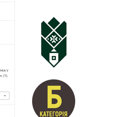
НКА У
um
, (7),