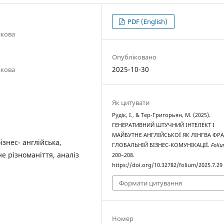
PDF (English)
икова
Опубліковано
2025-10-30
икова
Як цитувати
Рудік, І., & Тер-Григорьян, М. (2025).
ГЕНЕРАТИВНИЙ ШТУЧНИЙ ІНТЕЛЕКТ І
МАЙБУТНЄ АНГЛІЙСЬКОЇ ЯК ЛІНГВА ФРА
ізнес- англійська,
ГЛОБАЛЬНІЙ БІЗНЕС-КОМУНІКАЦІЇ.
Foli
е різноманіття, аналіз
200–208.
https://doi.org/10.32782/folium/2025.7.29
Формати цитування
Номер