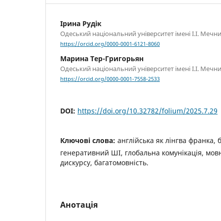
Ірина Рудік
Одеський національний університет імені І.І. Мечн
https://orcid.org/0000-0001-6121-8060
Марина Тер-Григорьян
Одеський національний університет імені І.І. Мечн
https://orcid.org/0000-0001-7558-2533
DOI:
https://doi.org/10.32782/folium/2025.7.29
Ключові слова:
англійська як лінгва франка, б
генеративний ШІ, глобальна комунікація, мовн
дискурсу, багатомовність.
Анотація