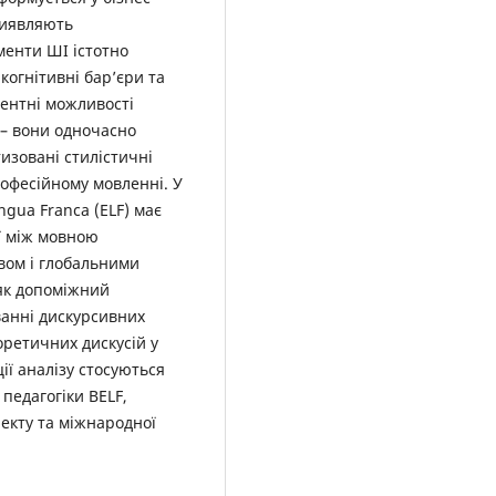
виявляють
ументи ШІ істотно
когнітивні бар’єри та
ентні можливості
 – вони одночасно
изовані стилістичні
рофесійному мовленні. У
ingua Franca (ELF) має
ї між мовною
вом і глобальними
як допоміжний
ванні дискурсивних
ретичних дискусій у
ії аналізу стосуються
педагогіки BELF,
екту та міжнародної