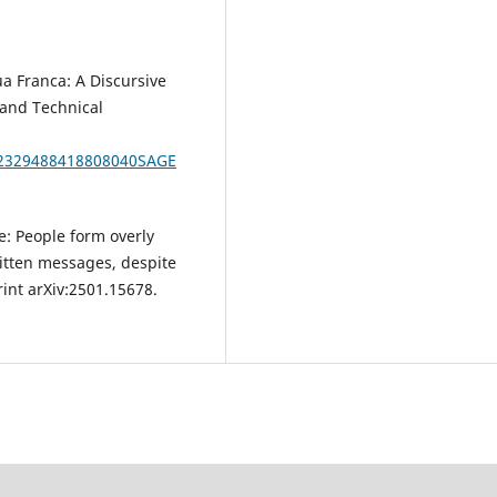
ua Franca: A Discursive
 and Technical
7/2329488418808040SAGE
ce: People form overly
ritten messages, despite
rint arXiv:2501.15678.