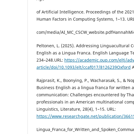
of Artificial Intelligence. Proceedings of the 20
Human Factors in Computing Systems, 1–13. UR
com/media/AI_MC_CSCW_website.pdfHannahMi
Peltonen, L. (2025). Addressing Linguacultural 
English as a Lingua Franca. English Language Te
234–248.URL:
https://academic.oup.com/eltj/ad
article/doi/10.1093/elt/ccaf017/8126239Oxford
A
Rajprasit, K., Boonying, P., Wacharasak, S., & No
Business English as a lingua franca for written
communication: Challenges encountered by Th
professionals in an American multinational com
Linguistics, Literature, 28(4), 1–15. URL:
https://www.researchgate.net/publication/3661
Lingua_Franca_for_Written_and_Spoken_Commun