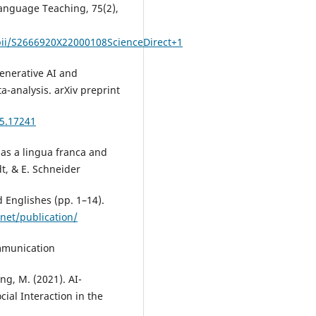
Language Teaching, 75(2),
/pii/S2666920X22000108ScienceDirect+1
Generative AI and
ta-analysis. arXiv preprint
05.17241
 as a lingua franca and
t, & E. Schneider
d Englishes (pp. 1–14).
net/publication/
mmunication
ng, M. (2021). AI-
al Interaction in the