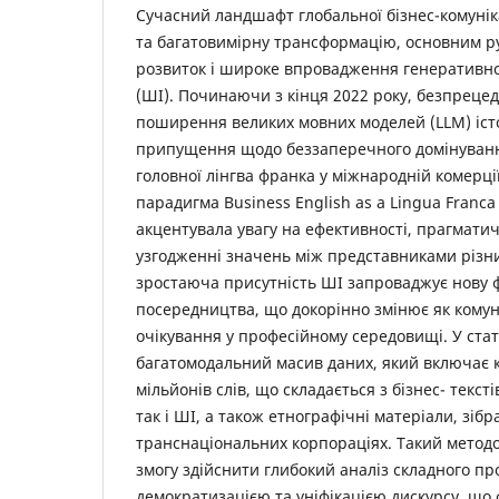
Сучасний ландшафт глобальної бізнес-комунік
та багатовимірну трансформацію, основним ру
розвиток і широке впровадження генеративно
(ШІ). Починаючи з кінця 2022 року, безпреце
поширення великих мовних моделей (LLM) іст
припущення щодо беззаперечного домінування
головної лінгва франка у міжнародній комерці
парадигма Business English as a Lingua Franca
акцентувала увагу на ефективності, прагматич
узгодженні значень між представниками різни
зростаюча присутність ШІ запроваджує нову 
посередництва, що докорінно змінює як комуні
очікування у професійному середовищі. У ста
багатомодальний масив даних, який включає к
мільйонів слів, що складається з бізнес- текст
так і ШІ, а також етнографічні матеріали, зібра
транснаціональних корпораціях. Такий методо
змогу здійснити глибокий аналіз складного п
демократизацією та уніфікацією дискурсу, що 