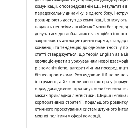
комунікації, опосередкованій ШІ. Результати 
парадоксальну динаміку: з одного боку, інстр
розширюють доступ до комунікації, знижують 
надають неносіям англійської мови безпрецед
долучатися до глобальних взаємодій; з іншого
закріплюють англоцентричні норми, стандарт
конвенції та тенденцію до одноманітності у п
статті стверджується, що теорія English as a L
еволюціонувати з урахуванням нової взаємоді
різноманітністю, алгоритмічним посередницт
бізнес-практиками. Розглядаючи ШІ не лише 
інструмент, а й як впливового актора у форму
норм, дослідження пропонує нове бачення тео
межах прикладної лінгвістики. Ширші імплікац
корпоративної стратегії, подальшого розвитку 
етичного проєктування систем штучного інтел
мовної політики у сфері комерції.