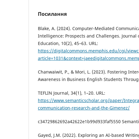
Посилання
Blake, A. (2024). Computer-Mediated Communicat
Intelligence: Prospects and Challenges. Journal 
Education, 10(2), 45–63. URL:
https://digitalcommons.memphis.edu/cgi/viewc
article=1031&context=jaeedigitalcommons.mem
Chanwaiwit, P., & Mori, L. (2023). Fostering Inte
Awareness in Business English Students Throug
TEFLIN Journal, 34(1), 1–20. URL:
https://www.semanticscholar.org/paper/Integra
communication-research-and-the-Gimenez/
c34729862692a42622e1b99d933faf5550 Semanti
Gayed, J.M. (2022). Exploring an AI-based Writin