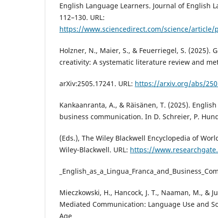
English Language Learners. Journal of English 
112–130. URL:
https://www.sciencedirect.com/science/article
Holzner, N., Maier, S., & Feuerriegel, S. (2025). 
creativity: A systematic literature review and me
arXiv:2505.17241. URL:
https://arxiv.org/abs/25
Kankaanranta, A., & Räisänen, T. (2025). English
business communication. In D. Schreier, P. Hund
(Eds.), The Wiley Blackwell Encyclopedia of Worl
Wiley-Blackwell. URL:
https://www.researchgate.
_English_as_a_Lingua_Franca_and_Business_Co
Mieczkowski, H., Hancock, J. T., Naaman, M., & Ju
Mediated Communication: Language Use and Soci
Age