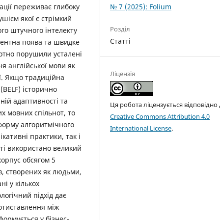
№ 7 (2025): Folium
ації переживає глибоку
шієм якої є стрімкий
Розділ
го штучного інтелекту
Статті
дентна поява та швидке
отно порушили усталені
 англійської мови як
Ліцензія
ї. Якщо традиційна
 (BELF) історично
ній адаптивності та
Ця робота ліцензується відповідно
х мовних спільнот, то
Creative Commons Attribution 4.0
форму алгоритмічного
International License
.
кативні практики, так і
тті використано великий
орпус обсягом 5
ів, створених як людьми,
ні у кількох
логічний підхід дає
ротиставлення між
формується у бізнес-