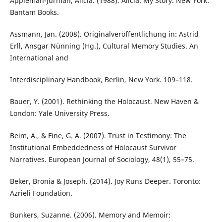
Appleman-Jurman, Alicia. (1988). Alicia: My Story. New York:
Bantam Books.
Assmann, Jan. (2008). Originalveröffentlichung in: Astrid
Erll, Ansgar Nünning (Hg.), Cultural Memory Studies. An
International and
Interdisciplinary Handbook, Berlin, New York. 109–118.
Bauer, Y. (2001). Rethinking the Holocaust. New Haven &
London: Yale University Press.
Beim, A., & Fine, G. A. (2007). Trust in Testimony: The
Institutional Embeddedness of Holocaust Survivor
Narratives. European Journal of Sociology, 48(1), 55–75.
Beker, Bronia & Joseph. (2014). Joy Runs Deeper. Toronto:
Azrieli Foundation.
Bunkers, Suzanne. (2006). Memory and Memoir: