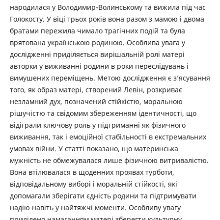
народилася у Володимир-Волинському та вижила під час
Голокосту. У віці трьох років вона разом з мамою і двома
братами пережила чимало трагічних подій та була
врятована українською родиною. Особлива увага у
дослідженні приділяється вирішальній ролі матері
авторки у виживанні родини в роки переслідувань і
вимушених переміщень. Метою дослідження є з’ясування
того, як образ матері, створений Левін, розкриває
незламний дух, позначений стійкістю, моральною
рішучістю та свідомим збереженням ідентичності, що
відіграли ключову роль у підтриманні як фізичного
виживання, так і емоційної стабільності в екстремальних
умовах війни. У статті показано, що материнська
мужність не обмежувалася лише фізичною витривалістю.
Вона втілювалася в щоденних проявах турботи,
відповідальному виборі і моральній стійкості, які
допомагали зберігати єдність родини та підтримувати
надію навіть у найтяжчі моменти. Особливу увагу
приділено намаганням матері зберегти культурну,