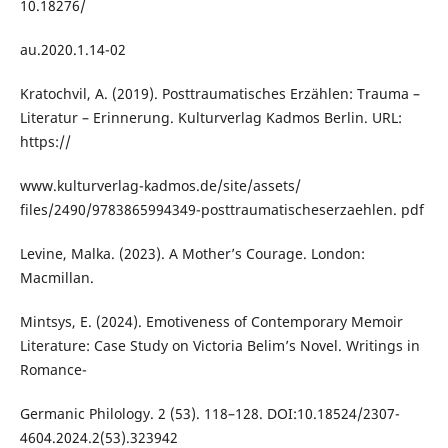
10.18276/
au.2020.1.14-02
Kratochvil, A. (2019). Posttraumatisches Erzählen: Trauma –
Literatur – Erinnerung. Kulturverlag Kadmos Berlin. URL:
https://
www.kulturverlag-kadmos.de/site/assets/
files/2490/9783865994349-posttraumatischeserzaehlen. pdf
Levine, Malka. (2023). A Mother’s Courage. London:
Macmillan.
Mintsys, E. (2024). Emotiveness of Contemporary Memoir
Literature: Case Study on Victoria Belim’s Novel. Writings in
Romance-
Germanic Philology. 2 (53). 118–128. DOI:10.18524/2307-
4604.2024.2(53).323942