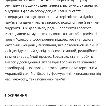
релігійну та родинну ідентичність, які функціонували як
внутрішня форма опору дегуманізації. У статті
стверджується, що прагнення матері зберегти гідність,
пам’ять та ідентичність створило психологічне й етичне
підґрунтя, яке дало змогу родині пережити Голокост.
Розглядаючи мемуар Левін у контексті автобіографічної
прози Голокосту, дослідження підкреслює значущість
материнської ролі у виживанні, яке розуміється не лише
як індивідуальний досвід, а як колективний, реляційний
та міжгенераційний процес. Зрештою, стаття робить
внесок у дослідження літератури Голокосту та жіночого
автобіографічної прози, наголошуючи на материнській
моральній силі й стійкості у формуванні як виживання під
час Голокосту, так і повоєнної пам’яті.
Посилання