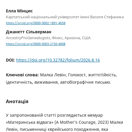
Елла Мінцис
Карпатський національний університет імені Василя Стефаника
https://orcid.org/0000-0002-1891-4658
Джанетт Сільверман
AncestryProGenealogists, Фінікс, Аризона, США
https://orcid.org/0000-0003-2150-4008
DOI:
https://doi.org/10.32782/folium/2026.8.16
Ключові слова:
Малка Левін, Голокост, життєтійкість,
ідентичність, виживання, автобіографічне письмо.
Анотація
У запропонованій статті розглядається мемуар
«Материнська відвага» (A Mother’s Courage, 2023) Малки
Левін, письменниці єврейського походження, яка