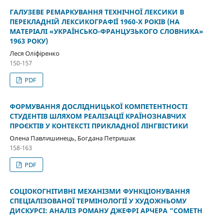
ГАЛУЗЕВЕ РЕМАРКУВАННЯ ТЕХНІЧНОЇ ЛЕКСИКИ В
ПЕРЕКЛАДНІЙ ЛЕКСИКОГРАФІЇ 1960-Х РОКІВ (НА
МАТЕРІАЛІ «УКРАЇНСЬКО-ФРАНЦУЗЬКОГО СЛОВНИКА»
1963 РОКУ)
Леся Оліфіренко
150-157
PDF
ФОРМУВАННЯ ДОСЛІДНИЦЬКОЇ КОМПЕТЕНТНОСТІ
СТУДЕНТІВ ШЛЯХОМ РЕАЛІЗАЦІЇ КРАЇНОЗНАВЧИХ
ПРОЄКТІВ У КОНТЕКСТІ ПРИКЛАДНОЇ ЛІНГВІСТИКИ
Олена Павлишинець, Богдана Петришак
158-163
PDF
СОЦІОКОГНІТИВНІ МЕХАНІЗМИ ФУНКЦІОНУВАННЯ
СПЕЦІАЛІЗОВАНОЇ ТЕРМІНОЛОГІЇ У ХУДОЖНЬОМУ
ДИСКУРСІ: АНАЛІЗ РОМАНУ ДЖЕФРІ АРЧЕРА “COMETH